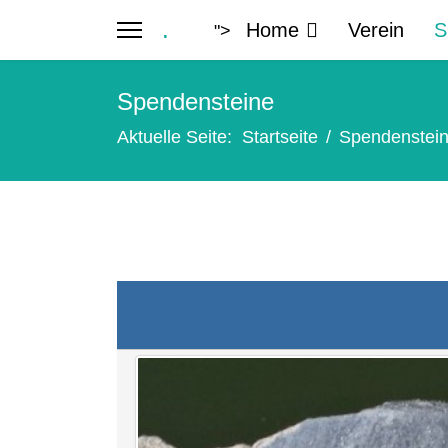
.
Home
Verein
S
">
Spendensteine
Aktuelle Seite:
Startseite
Spendenstei